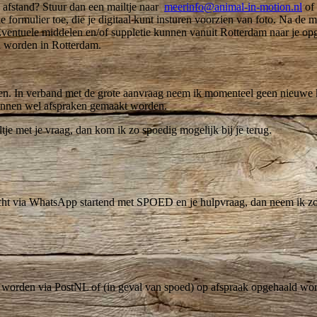
 afstand? Stuur dan een mailtje naar
meerinfo@animal-in-motion.nl
of
 formulier toe, die je digitaal kunt insturen voorzien van foto. Na de me
Eventuele middelen en/of suppletie kunnen vanuit Rotterdam naar je o
d worden in Rotterdam.
ken. In verband met de grote aanvraag neem ik momenteel geen nieuwe 
kunnen wel afspraken gemaakt worden.
je met je vraag, dan kom ik zo spoedig mogelijk bij je terug.
icht via WhatsApp startend met SPOED en je hulpvraag, dan neem ik zo
 worden via PostNL of (in geval van spoed) op afspraak opgehaald wo