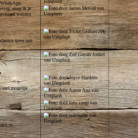
 WhatsApp
ting, stuur ik je
pgestuurd worden
klanten meer aan
 snel mogelijk
rden in