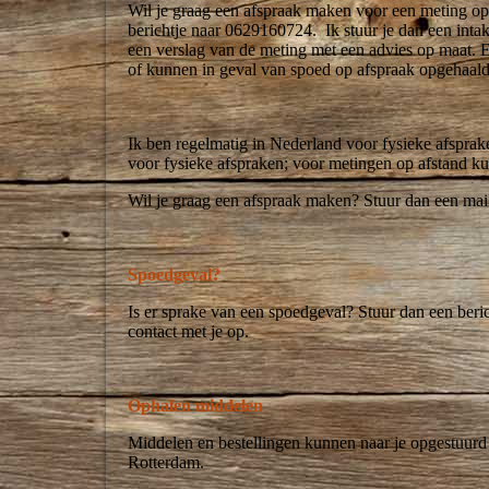
Wil je graag een afspraak maken voor een meting op
berichtje naar 0629160724. Ik stuur je dan een intake
een verslag van de meting met een advies op maat. 
of kunnen in geval van spoed op afspraak opgehaal
Ik ben regelmatig in Nederland voor fysieke afspra
voor fysieke afspraken; voor metingen op afstand 
Wil je graag een afspraak maken? Stuur dan een mailt
Spoedgeval?
Is er sprake van een spoedgeval? Stuur dan een ber
contact met je op.
Ophalen middelen
Middelen en bestellingen kunnen naar je opgestuurd
Rotterdam.